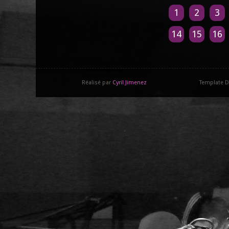
1
2
3
14
15
16
Réalisé par
Cyril Jimenez
Template D