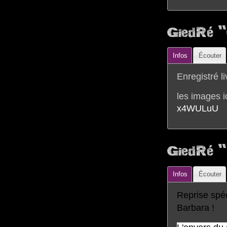
GiedRé "
Infos
Écouter
Enregistré li
les images i
x4WULuU
GiedRé " 
Infos
Écouter
Reprise spé
Barbara !