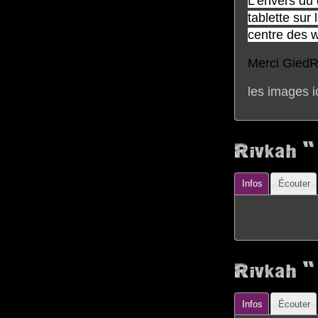
L'envers du 
tablette sur
centre des w
Merci GiedR
les images i
Rivkah "
Infos
Écouter
Rivkah " 
Infos
Écouter