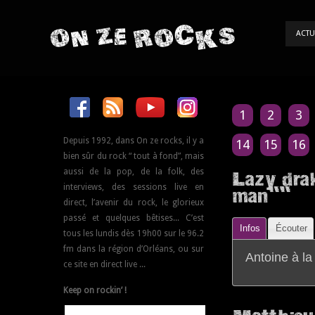
ON ZE ROCKS
ACTU
1
2
3
Depuis 1992, dans On ze rocks, il y a
14
15
16
bien sûr du rock “ tout à fond”, mais
Lazy drak
aussi de la pop, de la folk, des
interviews, des sessions live en
man""
direct, l’avenir du rock, le glorieux
passé et quelques bêtises... C’est
Infos
Écouter
tous les lundis dès 19h00 sur le 96.2
fm dans la région d’Orléans, ou sur
Antoine à la
ce site en direct live ...
Keep on rockin’ !