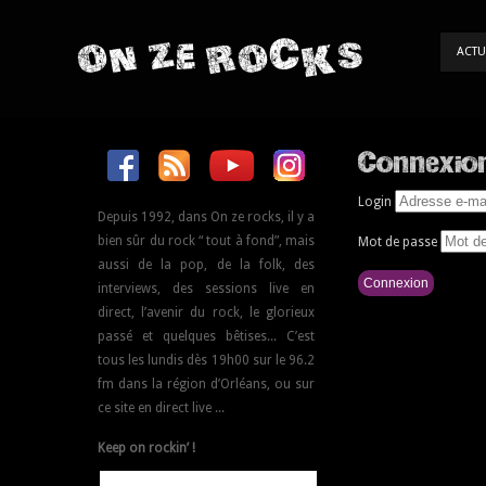
ON ZE ROCKS
ACTU
Connexio
Login
Depuis 1992, dans On ze rocks, il y a
bien sûr du rock “ tout à fond”, mais
Mot de passe
aussi de la pop, de la folk, des
interviews, des sessions live en
direct, l’avenir du rock, le glorieux
passé et quelques bêtises... C’est
tous les lundis dès 19h00 sur le 96.2
fm dans la région d’Orléans, ou sur
ce site en direct live ...
Keep on rockin’ !