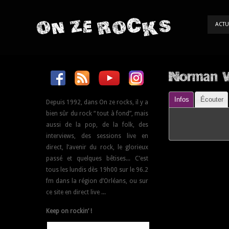
ON ZE ROCKS
ACTU
Norman W
Infos
Écouter
Depuis 1992, dans On ze rocks, il y a
bien sûr du rock “ tout à fond”, mais
aussi de la pop, de la folk, des
interviews, des sessions live en
direct, l’avenir du rock, le glorieux
passé et quelques bêtises... C’est
tous les lundis dès 19h00 sur le 96.2
fm dans la région d’Orléans, ou sur
ce site en direct live ...
Keep on rockin’ !