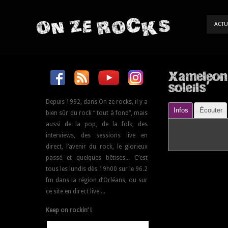
ON ZE ROCKS
ACTU
Xameleon 
soleils'
Depuis 1992, dans On ze rocks, il y a
Infos
Écouter
bien sûr du rock “ tout à fond”, mais
aussi de la pop, de la folk, des
interviews, des sessions live en
direct, l’avenir du rock, le glorieux
passé et quelques bêtises... C’est
tous les lundis dès 19h00 sur le 96.2
fm dans la région d’Orléans, ou sur
ce site en direct live ...
Keep on rockin’ !