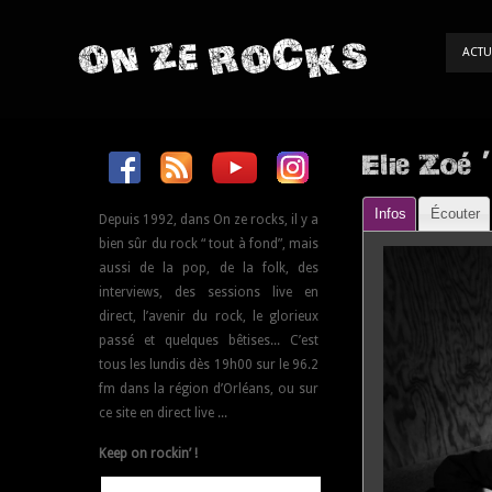
ON ZE ROCKS
ACTU
Elie Zoé 
Infos
Écouter
Depuis 1992, dans On ze rocks, il y a
bien sûr du rock “ tout à fond”, mais
aussi de la pop, de la folk, des
interviews, des sessions live en
direct, l’avenir du rock, le glorieux
passé et quelques bêtises... C’est
tous les lundis dès 19h00 sur le 96.2
fm dans la région d’Orléans, ou sur
ce site en direct live ...
Keep on rockin’ !