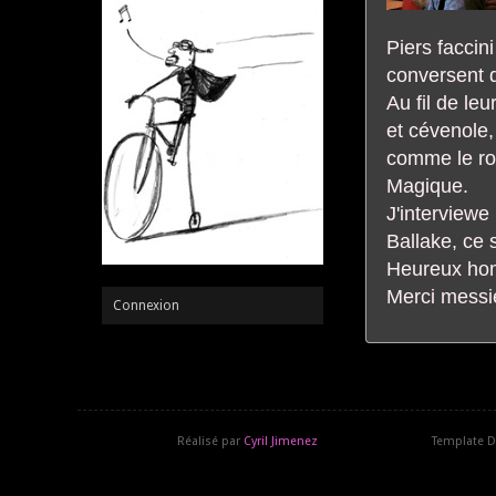
Piers faccin
conversent 
Au fil de le
et cévenole,
comme le ros
Magique.
J'interviewe
Ballake, ce 
Heureux hom
Merci messie
Connexion
Réalisé par
Cyril Jimenez
Template D