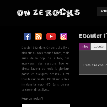
ON ZE ROCKS
ACTU
Ecouter l
Infos
Écouter
Depuis 1992, dans On ze rocks, il y a
bien sûr du rock “ tout à fond”, mais
aussi de la pop, de la folk, des
interviews, des sessions live en
L'été s'ra chaud
direct, l’avenir du rock, le glorieux
passé et quelques bêtises... C’est
tous les lundis dès 19h00 sur le 96.2
fm dans la région d’Orléans, ou sur
ce site en direct live ...
Keep on rockin’ !